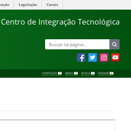
mação
Legislação
Canais
Centro de Integração Tecnológica
CONTEÚDO
1
MENU
2
BUSCA
3
RODAPÉ
4